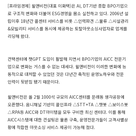
[프라임경제] 윌앤비전(대표 이화택)은 AI, DT기반 종합 BPO기업으
로 구조적 변화와 더불어 ESG경영을 몸소 실천하고 있다. 2006년 설
립이후 18년간 콜센터 서비스를 비롯 △인력파견 △물류 △시설관리
&모빌리티 서비스를 동시에 제공하는 토탈아웃소싱사업자로 업계를
리딩해 왔다.
컨택센터에 챗GPT 도입이 활발해 지면서 BPO기업의 AICC 전문기
업으로 변화는 거스를 수 없는 대세다. 윌앤비전이 이러한 변화에 능
동적으로 대처할 수 있었던 것은 다년간 축적된 운영노하우와 전문
인력이 뒷받침 됐기 때문이다.
윌앤비전은 올 2월 1000석 규모의 AICC센터를 문래동 생각공장에
오픈했다. 옴니채널 기반의 콜인프라 △STT+TA △챗봇 △보이스봇
△RPA등 AICC와 DT아이템을 모두 구비한 최신 센터다. 이를 통해
AICC시스템에 대한 컨설팅은 물론 구축, 운영전문가들이 고객사별상
황에 적합한 아웃소싱 서비스 제공이 가능해 졌다.