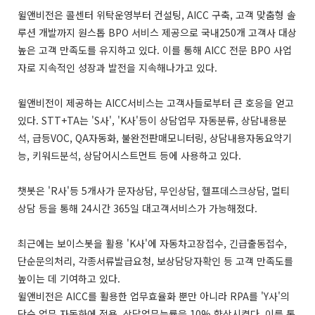
윌앤비전은 콜센터 위탁운영부터 컨설팅, AICC 구축, 고객 맞춤형 솔
루션 개발까지 원스톱 BPO 서비스 제공으로 국내250개 고객사 대상
높은 고객 만족도를 유지하고 있다. 이를 통해 AICC 전문 BPO 사업
자로 지속적인 성장과 발전을 지속해나가고 있다.
윌앤비전이 제공하는 AICC서비스는 고객사들로부터 큰 호응을 얻고
있다. STT+TA는 'S사', 'K사'등이 상담업무 자동분류, 상담내용분
석, 급등VOC, QA자동화, 불완전판매모니터링, 상담내용자동요약기
능, 키워드분석, 상담어시스트먼트 등에 사용하고 있다.
챗봇은 'R사'등 5개사가 문자상담, 무인상담, 헬프데스크상담, 멀티
상담 등을 통해 24시간 365일 대고객서비스가 가능해졌다.
최근에는 보이스봇을 활용 'K사'에 자동차고장접수, 긴급출동접수,
단순문의처리, 각종서류발급요청, 보상담당자확인 등 고객 만족도를
높이는 데 기여하고 있다.
윌앤비전은 AICC를 활용한 업무효율화 뿐만 아니라 RPA를 'Y사'의
단순 업무 자동화에 적용, 상담업무능률을 10% 향상시켰다. 이를 통